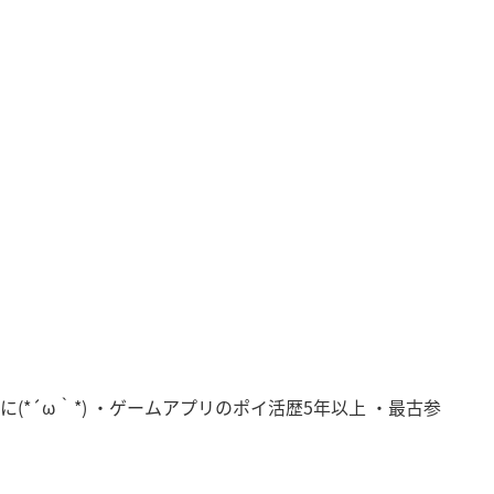
*´ω｀*) ・ゲームアプリのポイ活歴5年以上 ・最古参