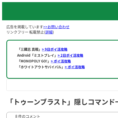
内
容
を
ス
広告を掲載しています
>>お問い合わせ
キ
リンクフリー 転載禁止(
詳細
)
ッ
プ
「三國志 真戦」
> 9日ポイ活攻略
Android「ミストプレイ」
> 2日ポイ活攻略
「MONOPOLY GO!」
> ポイ活攻略
「ホワイトアウトサバイバル」
> ポイ活攻略
「トゥーンブラスト」隠しコマンド
8 件のコメント