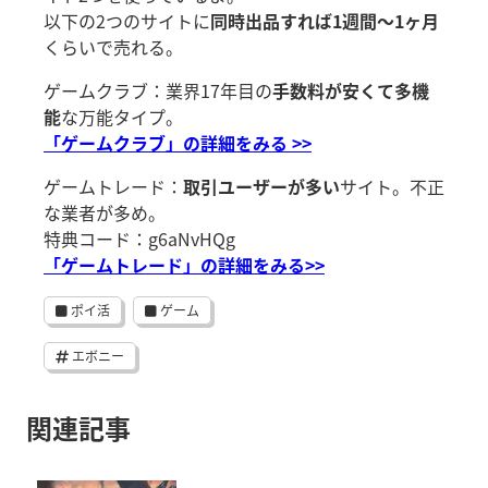
以下の2つのサイトに
同時出品すれば1週間～1ヶ月
くらいで売れる。
ゲームクラブ：業界17年目の
手数料が安くて多機
能
な万能タイプ。
「ゲームクラブ」の詳細をみる >>
ゲームトレード：
取引ユーザーが多い
サイト。不正
な業者が多め。
特典コード：g6aNvHQg
「ゲームトレード」の詳細をみる>>
ポイ活
ゲーム
エボニー
関連記事