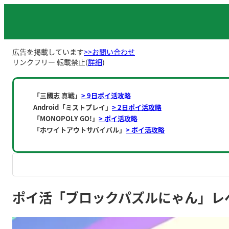
内
容
を
ス
広告を掲載しています
>>お問い合わせ
キ
リンクフリー 転載禁止(
詳細
)
ッ
プ
「三國志 真戦」
> 9日ポイ活攻略
Android「ミストプレイ」
> 2日ポイ活攻略
「MONOPOLY GO!」
> ポイ活攻略
「ホワイトアウトサバイバル」
> ポイ活攻略
ポイ活「ブロックパズルにゃん」レベル