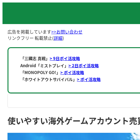
内
容
を
ス
広告を掲載しています
>>お問い合わせ
キ
リンクフリー 転載禁止(
詳細
)
ッ
プ
「三國志 真戦」
> 9日ポイ活攻略
Android「ミストプレイ」
> 2日ポイ活攻略
「MONOPOLY GO!」
> ポイ活攻略
「ホワイトアウトサバイバル」
> ポイ活攻略
使いやすい海外ゲームアカウント売